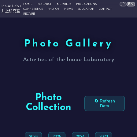
JP
EN
HOME
RESEARCH
MEMBERS
PUBLICATIONS
Inoue Lab /
CONFERENCE
PHOTOS
NEWS
EDUCATION
CONTACT
井上研究室
RECRUIT
Photo Gallery
Activities of the Inoue Laboratory
Photo
🔄 Refresh
Collection
Data
2026
2025
2024
2023