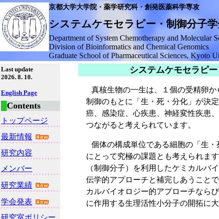
京都大学大学院・薬学研究科・創発医薬科学専攻
システムケモセラピー・制御分子学
Department of System Chemotherapy and Molecular S
Division of Bioinformatics and Chemical Genomics
Graduate School of Pharmaceutical Sciences, Kyoto Un
(C)Copyright Department of System Chemotherapy and Molecular Sciences, Kyoto University 2020
システムケモセラピー
真核生物の一生は、１個の受精卵か
制御のもとに「生・死・分化」が決定
癌、感染症、心疾患、神経変性疾患、
つながると考えられています。
個体の構成単位である細胞の「生・
にとって究極の課題とも考えられます
（制御分子）を利用したケミカルバイ
伝学的アプローチと補完しあうことで
カルバイオロジー的アプローチならび
に作用する生理活性小分子の開拓に大