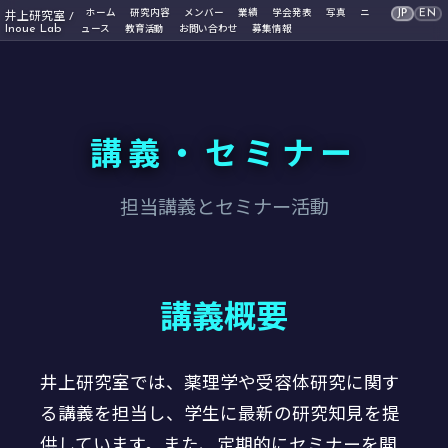
JP
EN
ホーム
研究内容
メンバー
業績
学会発表
写真
ニ
井上研究室 /
Inoue Lab
ュース
教育活動
お問い合わせ
募集情報
講義・セミナー
担当講義とセミナー活動
講義概要
井上研究室では、薬理学や受容体研究に関す
る講義を担当し、学生に最新の研究知見を提
供しています。また、定期的にセミナーを開