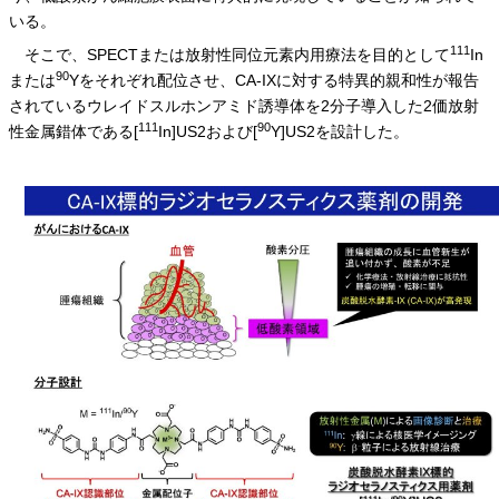
いる。
111
そこで、SPECTまたは放射性同位元素内用療法を目的として
In
90
または
Yをそれぞれ配位させ、CA-IXに対する特異的親和性が報告
されているウレイドスルホンアミド誘導体を2分子導入した2価放射
111
90
性金属錯体である[
In]US2および[
Y]US2を設計した。