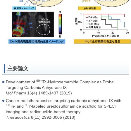
主要論文
99m
Development of
Tc-Hydroxamamide Complex as Probe
Targeting Carbonic Anhydrase IX
Mol Pharm
16(4) 1489-1497 (2019)
Cancer radiotheranostics targeting carbonic anhydrase-IX with
111
90
In- and
Y-labeled ureidosulfonamide scaffold for SPECT
imaging and radionuclide-based therapy
Theranostics
8(11) 2992-3006 (2018)