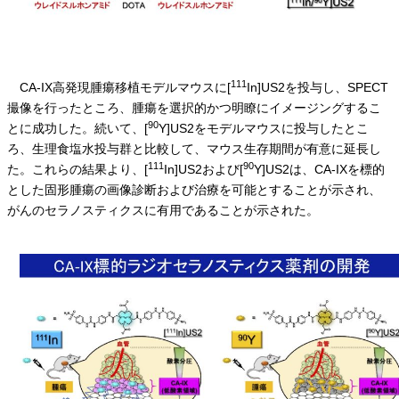
111
CA-IX高発現腫瘍移植モデルマウスに[
In]US2を投与し、SPECT
撮像を行ったところ、腫瘍を選択的かつ明瞭にイメージングするこ
90
とに成功した。続いて、[
Y]US2をモデルマウスに投与したとこ
ろ、生理食塩水投与群と比較して、マウス生存期間が有意に延長し
111
90
た。これらの結果より、[
In]US2および[
Y]US2は、CA-IXを標的
とした固形腫瘍の画像診断および治療を可能とすることが示され、
がんのセラノスティクスに有用であることが示された。