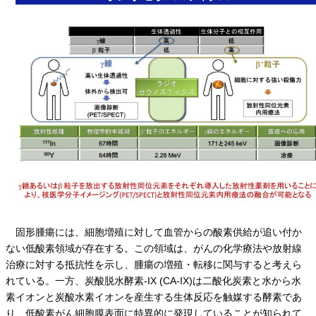
固形腫瘍には、細胞増殖に対して血管からの酸素供給が追い付か
ない低酸素領域が存在する。この領域は、がんの化学療法や放射線
治療に対する抵抗性を示し、腫瘍の増殖・転移に関与すると考えら
れている。一方、炭酸脱水酵素-IX (CA-IX)は二酸化炭素と水から水
素イオンと炭酸水素イオンを産生する生体反応を触媒する酵素であ
り、低酸素がん細胞膜表面に特異的に発現していることが知られて