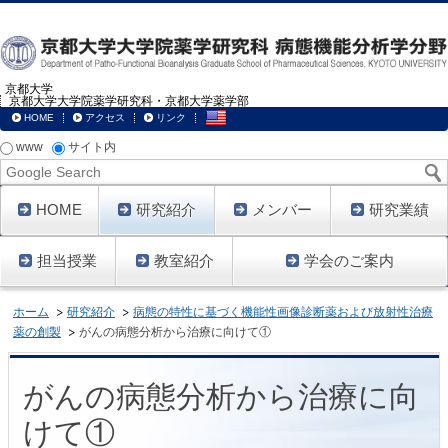
京都大学
京都大学大学院薬学研究科・京都大学薬学部
HOME
アクセス
リンク
www
サイト内
Google
Search
HOME
研究紹介
メンバー
研究業績
担当授業
教室紹介
学会のご案内
ホーム
研究紹介
病態の特性に基づく機能性画像診断薬および放射性治療
薬の創製
がんの病態分析から治療に向けて①
がんの病態分析から治療に向
けて①