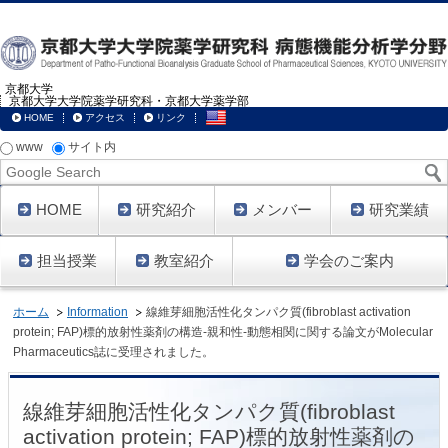
京都大学
京都大学大学院薬学研究科・京都大学薬学部
HOME
アクセス
リンク
www
サイト内
Google
Search
HOME
研究紹介
メンバー
研究業績
担当授業
教室紹介
学会のご案内
ホーム
Information
線維芽細胞活性化タンパク質(fibroblast activation
protein; FAP)標的放射性薬剤の構造-親和性-動態相関に関する論文がMolecular
Pharmaceutics誌に受理されました。
線維芽細胞活性化タンパク質(fibroblast
activation protein; FAP)標的放射性薬剤の