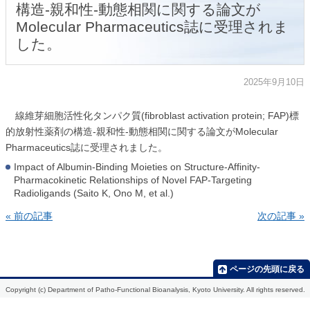
構造-親和性-動態相関に関する論文が
Molecular Pharmaceutics誌に受理されま
した。
2025年9月10日
線維芽細胞活性化タンパク質(fibroblast activation protein; FAP)標
的放射性薬剤の構造-親和性-動態相関に関する論文がMolecular
Pharmaceutics誌に受理されました。
Impact of Albumin-Binding Moieties on Structure-Affinity-
Pharmacokinetic Relationships of Novel FAP-Targeting
Radioligands (Saito K, Ono M, et al.)
« 前の記事
次の記事 »
HOME
研
メ
研
担
教
学
究
ン
究
当
室
会
紹
バ
業
授
紹
の
ページの先頭に戻る
介
ー
績
業
介
ご
案
Copyright (c) Department of Patho-Functional Bioanalysis, Kyoto University. All rights reserved.
生
2021
過
内
体
去