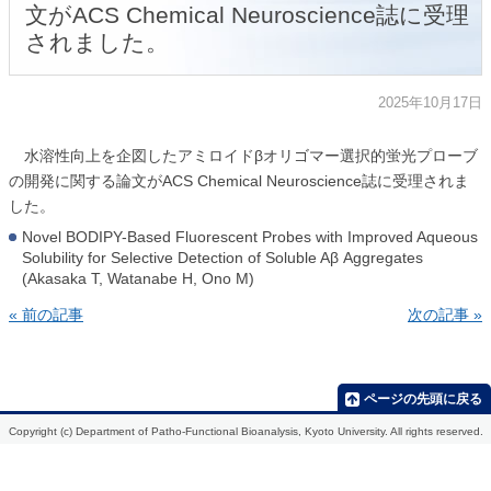
文がACS Chemical Neuroscience誌に受理
されました。
2025年10月17日
水溶性向上を企図したアミロイドβオリゴマー選択的蛍光プローブ
の開発に関する論文がACS Chemical Neuroscience誌に受理されま
した。
Novel BODIPY-Based Fluorescent Probes with Improved Aqueous
Solubility for Selective Detection of Soluble Aβ Aggregates
(Akasaka T, Watanabe H, Ono M)
« 前の記事
次の記事 »
HOME
研
メ
研
担
教
学
究
ン
究
当
室
会
紹
バ
業
授
紹
の
ページの先頭に戻る
介
ー
績
業
介
ご
案
Copyright (c) Department of Patho-Functional Bioanalysis, Kyoto University. All rights reserved.
生
2021
過
内
体
去
機
2020
の
開