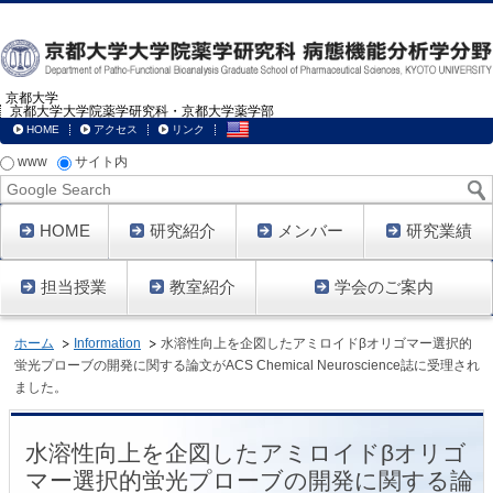
京都大学
京都大学大学院薬学研究科・京都大学薬学部
HOME
アクセス
リンク
www
サイト内
Google
Search
HOME
研究紹介
メンバー
研究業績
担当授業
教室紹介
学会のご案内
ホーム
Information
水溶性向上を企図したアミロイドβオリゴマー選択的
蛍光プローブの開発に関する論文がACS Chemical Neuroscience誌に受理され
ました。
水溶性向上を企図したアミロイドβオリゴ
マー選択的蛍光プローブの開発に関する論