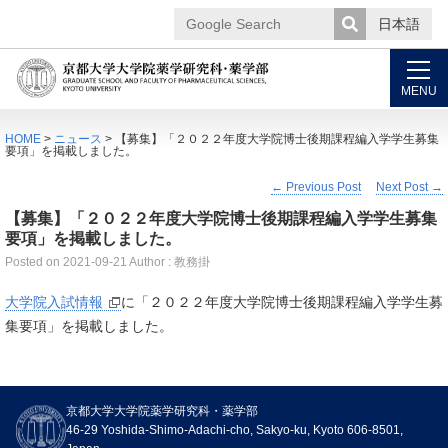
日本語
Google
Search
MENU
HOME
>
ニュース
> 【募集】「２０２２年度大学院博士後期課程編入学学生募集
要項」を掲載しました。
←
Previous Post
Next Post
→
【募集】「２０２２年度大学院博士後期課程編入学学生募集
要項」を掲載しました。
Posted on
2021-09-21
Author : 教務掛
大学院入試情報
に「２０２２年度大学院博士後期課程編入学学生募
集要項」を掲載しました。
News
京都大学大学院薬学研究科・薬学部
Events
46-29 Yoshida-Shimo-Adachi-cho, Sakyo-ku, Kyoto 606-8501,