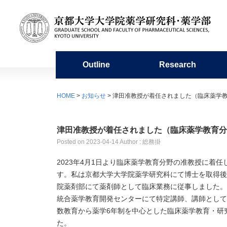
Outline
Research
Organization
Research organization
Undergraduate education
Admission requirements
For Students / Alumni
Facilities
Miscellaneous
HOME
>
お知らせ
> 津田准教授が着任されました（臨床薬学
History
Academic Staffs / Departments
Education in the Faculty of
Master’s program
Academic Calendar
Library of Pharmaceutical Sciences
Organi
Resear
Doctor
Fresh
Center
Pharmaceutical Sciences
Microa
津田准教授が着任されました（臨床薬学教育分
Publication
Collaboration with Other Departments
Information on Graduate School
Group Teacher System
Studen
Project
Circle 
Posted on
2023-04-14
Author : 総務掛
and Affiliate Subdivisions
Entrance Exams
Experimental Station for Medicinal
Pharma
2023年4月1日より臨床薬学教育分野の准教授に着
Plants
す。私は京都大学大学院薬学研究科にて博士を取得後
Research Centers
Sports Competitions
院薬剤部にて薬剤師として臨床業務に従事しました。
統合薬学教育開発センターにて特定講師、講師として
数教育から薬学6年制を中心とした臨床薬学教育・研
た。