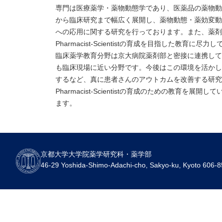
専門は医療薬学・薬物動態学であり、医薬品の薬物動
から臨床研究まで幅広く展開し、薬物動態・薬効変動
への応用に関する研究を行っております。また、薬剤
Pharmacist-Scientistの育成を目指した教育に尽
臨床薬学教育分野は京大病院薬剤部と密接に連携して
も臨床現場に近い分野です。今後はこの環境を活かし
するなど、真に患者さんのアウトカムを改善する研究
Pharmacist-Scientistの育成のための教
ます。
京都大学大学院薬学研究科・薬学部
46-29 Yoshida-Shimo-Adachi-cho, Sakyo-ku, Kyoto 606-8