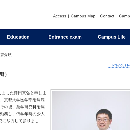
Access
Campus Map
Contact
Camp
Education
Entrance exam
Campus Life
Principles
Research introduction
Graduate education
Messages
Support
Application
Alumni association
教育分野）
←
Previous P
zation
ch Profile
al Program
man Camp
 for Organic Elemental
Philosophy and Objectives of H
Invitation to Pharmaceutical Scie
Undergraduate Career Informati
Campus Life Support Information
Certificates
nalysis
Resources Development
野）
ts
s
Activities in the Faculty of
ceutical Sciences
Undergraduate Curriculum
任しました津田真弘と申しま
Policy/Diploma Policy
、京都大学医学部附属病
その後、薬学研究科附属
勤務し、低学年時の少人
究に尽力して参りまし