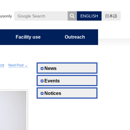
usonly
ENGLISH
日本語
Google
Search
Facility use
Outreach
ost
Next Post
→
uman
nces
on
Admission Policy
Graduate Career Information
Notification of Overseas Travel
News
Events
Graduate School Curriculum
Policy/Diploma Policy
Notices