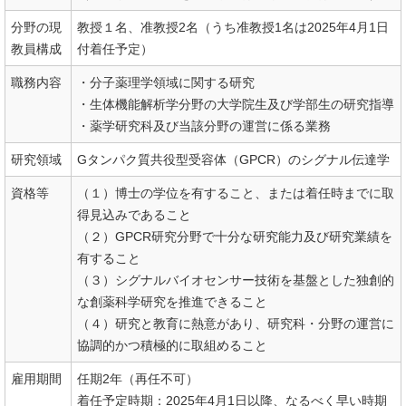
分野の現
教授１名、准教授2名（うち准教授1名は2025年4月1日
教員構成
付着任予定）
職務内容
・分子薬理学領域に関する研究
・生体機能解析学分野の大学院生及び学部生の研究指導
・薬学研究科及び当該分野の運営に係る業務
研究領域
Gタンパク質共役型受容体（GPCR）のシグナル伝達学
資格等
（１）博士の学位を有すること、または着任時までに取
得見込みであること
（２）GPCR研究分野で十分な研究能力及び研究業績を
有すること
（３）シグナルバイオセンサー技術を基盤とした独創的
な創薬科学研究を推進できること
（４）研究と教育に熱意があり、研究科・分野の運営に
協調的かつ積極的に取組めること
雇用期間
任期2年（再任不可）
着任予定時期：2025年4月1日以降、なるべく早い時期