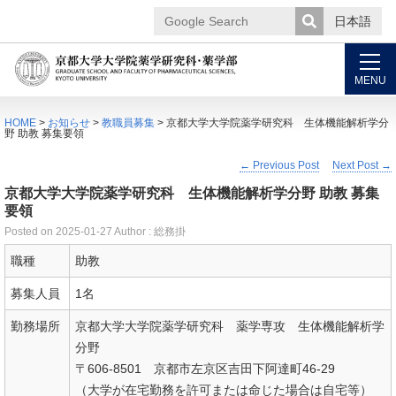
日本語
Google
Search
MENU
HOME
>
お知らせ
>
教職員募集
> 京都大学大学院薬学研究科 生体機能解析学分
野 助教 募集要領
←
Previous Post
Next Post
→
京都大学大学院薬学研究科 生体機能解析学分野 助教 募集
要領
Posted on
2025-01-27
Author : 総務掛
職種
助教
募集人員
1名
勤務場所
京都大学大学院薬学研究科 薬学専攻 生体機能解析学
分野
〒606-8501 京都市左京区吉田下阿達町46-29
（大学が在宅勤務を許可または命じた場合は自宅等）