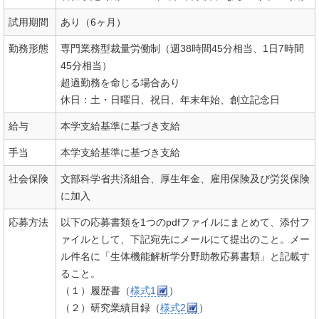
試用期間
あり（6ヶ月）
勤務形態
専門業務型裁量労働制（週38時間45分相当、1日7時間
45分相当）
超過勤務を命じる場合あり
休日：土・日曜日、祝日、年末年始、創立記念日
給与
本学支給基準に基づき支給
手当
本学支給基準に基づき支給
社会保険
文部科学省共済組合、厚生年金、雇用保険及び労災保険
に加入
応募方法
以下の応募書類を1つのpdfファイルにまとめて、添付フ
ァイルとして、下記宛先にメールにて提出のこと。メー
ル件名に「生体機能解析学分野助教応募書類」と記載す
ること。
（１）履歴書（
様式1
）
（２）研究業績目録（
様式2
）