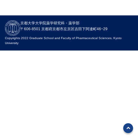
概要
京都大学大学院薬学研究科・薬学部
挨拶・沿革・組織
〒606-8501 京都府京都市左京区吉田下阿達町46−29
研究科長・学部長からのメッセ
Copyrights 2022 Graduate School and Faculty of Pharmaceutical Sciences, Kyoto
ージ
University
沿革
組織構成図
刊行物
学生数
理念・３つのポリシー（アド
ミッション・カリキュラム・
ディプロマ）
薬学部AP
薬学部CP／DP