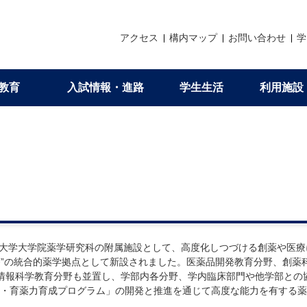
アクセス
構内マップ
お問い合わせ
学
教育
入試情報・進路
学生生活
利用施設
理念・３つのポリシー（アド
研究紹介
大学院教育
メッセージ・進路状況
生活支援
各種申請
DEI推進委員会
織構成
の教育
試
覧
析センター
価
会員情報変更
薬学部AP
京大先生シアター（薬学部教員）
専攻の特徴
薬学部・薬学研究科ガイドブック
学生相談について
証明書等の発行
DEIの理念
育拠点とセンター
国家試験
期課程編入学
アラボ
への意見聴取
イベント開催
薬学研究科AP
定年退職教員最終講義
国際交流協定
学部在学生からのメッセージ
学生生活サポート情報
海外渡航届の申請
DE&I FD講習会
程（4年制）
京大薬友会支部
理念・人材育成の目的
卒業生からのメッセージ
沢井奨学金
お問い合わせ
京都大学大学院薬学研究科の附属施設として、高度化しつづける創薬や医
る質問・入試関連資料
進路情報（学部・大学院）
コロナウィルスへの対応について
“療”の統合的薬学拠点として新設されました。医薬品開発教育分野、創薬
情報科学教育分野も並置し、学部内各分野、学内臨床部門や他学部との
・育薬力育成プログラム」の開発と推進を通じて高度な能力を有する薬