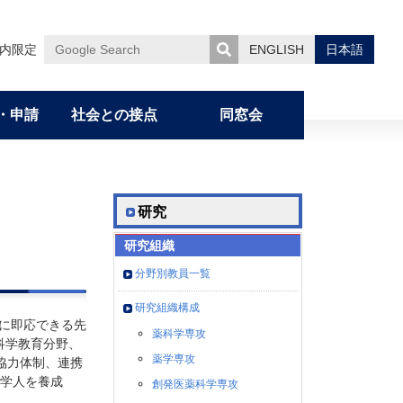
内限定
ENGLISH
日本語
Google
Search
・申請
社会との接点
同窓会
ミッション・カリキュラム・ディプロマ）
薬学部CP／DP
薬学研究へのいざない
一貫制博士課程
オープンキャンパス
ハラスメントの防止と対応について
学研災付帯 海外留学保険について
委員会の活動
概要
研究
挨拶・沿革・組織
研究組織
薬学研究科CP／DP／学位論文審査基準
国際交流（滞在記）
大学院在学生からのメッセージ
藤多仁生奨学金
女性専用多目的室
研究科長・学部長からのメッセ
分野別教員一覧
修了生からのメッセージ
山岡清・ 由美子 奨学金
ージ
研究組織構成
療に即応できる先
沿革
取得可能な資格
TA雇用にあたって
薬科学専攻
科学教育分野、
組織構成図
薬学専攻
協力体制、連携
学人を養成
創発医薬科学専攻
刊行物