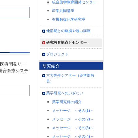
統合薬学教育開発センター
学生数
産学共同講座
有機触媒化学研究室
理念・３つのポリシー（アド
ミッション・カリキュラム・
他部局との連携や協力講座
ディプロマ）
研究教育拠点とセンター
薬学部AP
プロジェクト
薬学部CP／DP
医療開発リー
研究紹介
薬学研究科AP
総合医療システ
京大先生シアター（薬学部教
薬学研究科CP／DP／学位論文
員）
審査基準
薬学研究へのいざない
理念・人材育成の目的
薬学研究科の紹介
メッセージ ～その(1)～
メッセージ ～その(2)～
メッセージ ～その(3)～
メッセージ ～その(4)～