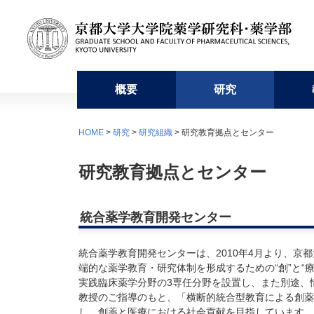
概要
研究
挨拶・沿革・組織
研究組織
学部教育
入学者募集要項等
学修
利用施設
自己点検・評価・研究交流
京大薬友会
HOME
>
研究
>
研究組織
> 研究教育拠点とセンター
研究科長・学部長からのメッセージ
分野別教員一覧
学科の特徴
学部入学者選抜
学年暦
薬学部図書室
自己点検・評価
新規会員登録
沿革
研究組
薬学部
特色入
学生便
元素分
外部評
研究教育拠点とセンター
組織構成図
他部局との連携や協力講座
臨床薬学教育
修士課程
薬学研究科長賞
医薬系総合研究棟
産学合同博士発表交流会
会費・会員名簿
刊行物
研究教
薬剤師
博士後
創薬コ
卒業生
統合薬学教育開発センター
学生数
プロジェクト
一貫制博士課程
薬用植物園
薬学教育研究基金
京大薬友会誌アーカイブ
博士課
統合薬学教育開発センターは、2010年4月より、
留学生選抜
よくあ
端的な薬学教育・研究体制を形成するための“創”と
実践臨床薬学分野の3専任分野を設置し、また別途、
教授のご指導のもと、「横断的統合型教育による創薬
し、創薬と医療における社会貢献を目指しています。