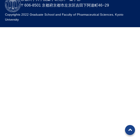
挨拶・沿革・組織
研究組織
〒606-8501 京都府京都市左京区吉田下阿達町46−29
研究科長・学部長からのメッセ
分野別教員一覧
Copyrights 2022 Graduate School and Faculty of Pharmaceutical Sciences, Kyoto
ージ
University
研究組織構成
沿革
薬科学専攻
組織構成図
薬学専攻
創発医薬科学専攻
刊行物
統合薬学教育開発センター
学生数
産学共同講座
有機触媒化学研究室
理念・３つのポリシー（アド
ミッション・カリキュラム・
他部局との連携や協力講座
ディプロマ）
研究教育拠点とセンター
薬学部AP
プロジェクト
薬学部CP／DP
研究紹介
薬学研究科AP
京大先生シアター（薬学部教
薬学研究科CP／DP／学位論文
員）