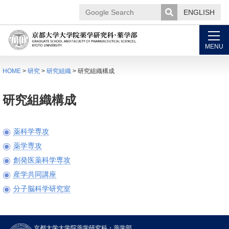
ENGLISH
Google
Search
MENU
HOME
>
研究
>
研究組織
> 研究組織構成
研究組織構成
薬科学専攻
薬学専攻
創発医薬科学専攻
産学共同講座
分子脳科学研究室
概要
研究
京都大学大学院薬学研究科・薬学部