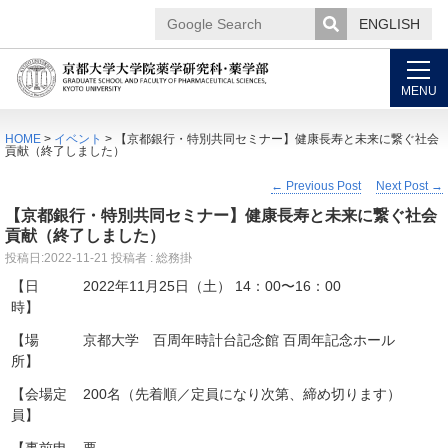
ENGLISH
Google
Search
MENU
HOME
>
イベント
> 【京都銀行・特別共同セミナー】健康長寿と未来に繋ぐ社会
貢献（終了しました）
←
Previous Post
Next Post
→
【京都銀行・特別共同セミナー】健康長寿と未来に繋ぐ社会
貢献（終了しました）
投稿日:
2022-11-21
投稿者 : 総務掛
【日
2022年11月25日（土） 14：00〜16：00
時】
【場
京都大学 百周年時計台記念館 百周年記念ホール
所】
【会場定
200名（先着順／定員になり次第、締め切ります）
員】
【事前申
要