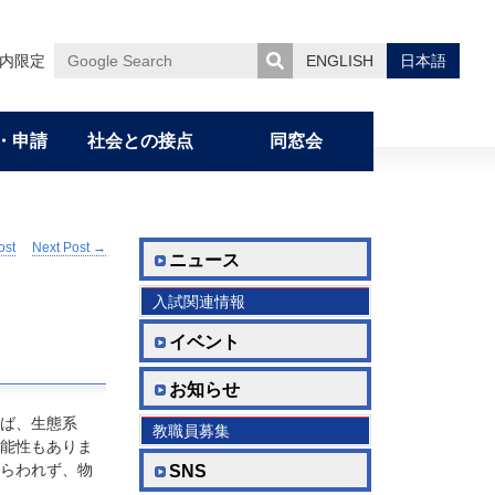
内限定
ENGLISH
日本語
Google
Search
・申請
社会との接点
同窓会
ミッション・カリキュラム・ディプロマ）
ost
Next Post
→
薬学部CP／DP
薬学研究へのいざない
一貫制博士課程
オープンキャンパス
ハラスメントの防止と対応について
学研災付帯 海外留学保険について
委員会の活動
ニュース
入試関連情報
薬学研究科CP／DP／学位論文審査基準
国際交流（滞在記）
大学院在学生からのメッセージ
藤多仁生奨学金
女性専用多目的室
イベント
修了生からのメッセージ
山岡清・ 由美子 奨学金
お知らせ
取得可能な資格
TA雇用にあたって
ば、生態系
教職員募集
能性もありま
らわれず、物
SNS