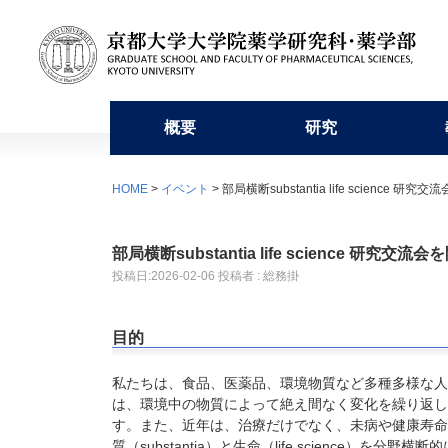
概要
研究
挨拶・沿革・組織
研究組織
学部教育
入学者募集要項等
学修
利用施設
自己点検・評価・研究交流
京大薬友会
HOME
>
イベント
> 部局横断substantia life scienc
研究科長・学部長からのメッセージ
分野別教員一覧
学科の特徴
学部入学者選抜
学年暦
薬学部図書室
自己点検・評価
新規会員登録
沿革
研究組
薬学部
特色入
学生便
元素分
外部評
部局横断substantia life science 研
組織構成図
他部局との連携や協力講座
臨床薬学教育
修士課程
薬学研究科長賞
医薬系総合研究棟
産学合同博士発表交流会
会費・会員名簿
刊行物
研究教
薬剤師
博士後
創薬コ
卒業生
投稿日:
2026-02-06
投稿者 : 総務掛
学生数
プロジェクト
一貫制博士課程
薬用植物園
薬学教育研究基金
京大薬友会誌アーカイブ
博士課
目的
留学生選抜
よくあ
私たちは、食品、医薬品、環境物質など多種多様な人
は、環境中の物質によって絶え間なく変化を繰り返し
す。また、近年は、治療だけでなく、未病や健康寿命
質（substantia）と生命（life science