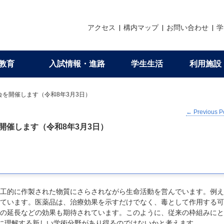
アクセス
構内マップ
お問い合わせ
学
教育
入試情報・進路
学生生活
利用施設
理念・３つのポリシー（アド
研究紹介
大学院教育
メッセージ・進路状況
生活支援
各種申請
DEI推進委員会
e 研究交流会を開催します（令和8年3月3日）
←
Previous P
織構成
の教育
試
覧
析センター
価
会員情報変更
薬学部AP
京大先生シアター（薬学部教員）
専攻の特徴
薬学部・薬学研究科ガイドブック
学生相談について
証明書等の発行
DEIの理念
究交流会を開催します（令和8年3月3日）
育拠点とセンター
国家試験
期課程編入学
アラボ
への意見聴取
イベント開催
薬学研究科AP
定年退職教員最終講義
国際交流協定
学部在学生からのメッセージ
学生生活サポート情報
海外渡航届の申請
DE&I FD講習会
程（4年制）
京大薬友会支部
理念・人材育成の目的
卒業生からのメッセージ
沢井奨学金
お問い合わせ
る質問・入試関連資料
進路情報（学部・大学院）
コロナウィルスへの対応について
工的に作製された物質にさらされながら生命活動を営んでいます。例え
ています。医薬品は、治療効果を示すだけでなく、毒として作用する可
の延長などの効果も期待されています。このように、従来の枠組みにと
）を分野横断的に理解する新しい学術分野があり得るのではないかと考えます。