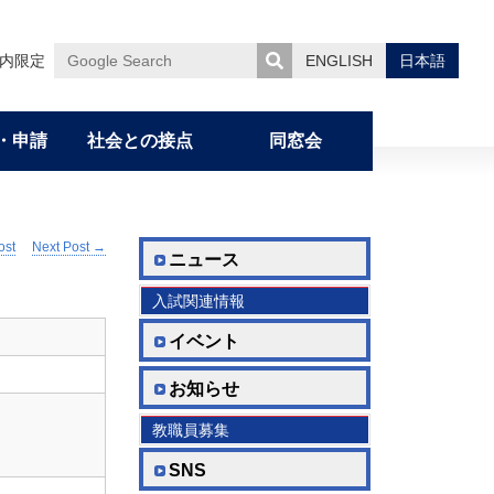
内限定
ENGLISH
日本語
Google
Search
・申請
社会との接点
同窓会
ミッション・カリキュラム・ディプロマ）
ost
Next Post
→
薬学部CP／DP
薬学研究へのいざない
一貫制博士課程
オープンキャンパス
ハラスメントの防止と対応について
学研災付帯 海外留学保険について
委員会の活動
ニュース
入試関連情報
薬学研究科CP／DP／学位論文審査基準
国際交流（滞在記）
大学院在学生からのメッセージ
藤多仁生奨学金
女性専用多目的室
イベント
修了生からのメッセージ
山岡清・ 由美子 奨学金
お知らせ
取得可能な資格
TA雇用にあたって
教職員募集
SNS