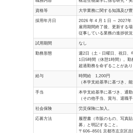
職務内容
構造生物薬学に係る研究・実
資格等
大学業務に関する知識及び豊
採用年月日
2026 年 4 月 1 日 ～ 2027年 
雇用期間終了後、更新する場
従事している業務の進捗状況
試用期間
なし
勤務形態
週2日（土・日曜日、祝日、
1日5時間（休憩1時間）。
超過勤務を命ずることがあり
給与
時間給 1,200円
（本学支給基準に基づき、能
手当
本学支給基準に基づき、通勤
（その他手当、賞与、退職手
社会保険
労災保険に加入。
応募方法
履歴書（市販のもの、写真貼
募」と明記すること。
〒606–8501 京都市左京