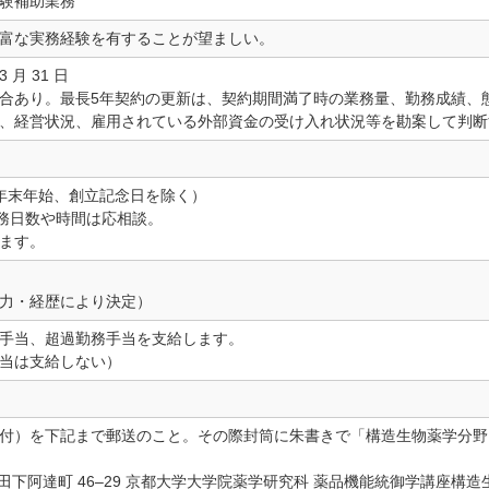
験補助業務
富な実務経験を有することが望ましい。
3 月 31 日
合あり。最長5年契約の更新は、契約期間満了時の業務量、勤務成績、
、経営状況、雇用されている外部資金の受け入れ状況等を勘案して判断
年末年始、創立記念日を除く）
勤務日数や時間は応相談。
ます。
力・経歴により決定）
手当、超過勤務手当を支給します。
当は支給しない）
付）を下記まで郵送のこと。その際封筒に朱書きで「構造生物薬学分野
区吉田下阿達町 46–29 京都大学大学院薬学研究科 薬品機能統御学講座構