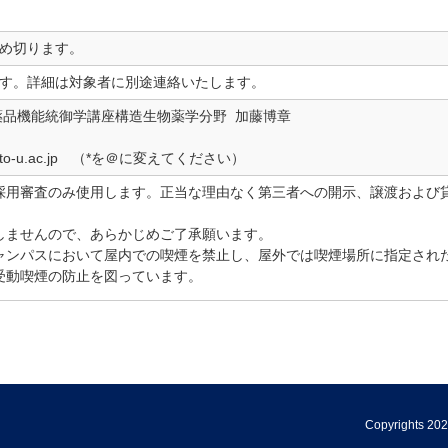
め切ります。
す。詳細は対象者に別途連絡いたします。
薬品機能統御学講座構造生物薬学分野 加藤博章
rm.kyoto-u.ac.jp （*を＠に変えてください）
採用審査のみ使用します。正当な理由なく第三者への開示、譲渡および
しませんので、あらかじめご了承願います。
ャンパスにおいて屋内での喫煙を禁止し、屋外では喫煙場所に指定され
受動喫煙の防止を図っています。
Copyrights 202