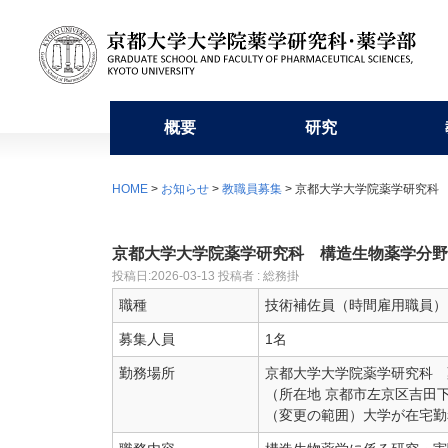
概要
研究
挨拶・沿革・組織
研究組織
学部教育
入学者募集要項等
学修
利用施設
自己点検・評価・研究交流
京大薬友会
HOME
>
お知らせ
>
教職員募集
> 京都大学大学院薬学研究科
研究科長・学部長からのメッセージ
分野別教員一覧
学科の特徴
学部入学者選抜
学年暦
薬学部図書室
自己点検・評価
新規会員登録
沿革
研究組
薬学部
特色入
学生便
元素分
外部評
京都大学大学院薬学研究科 構造生物薬学分野
組織構成図
他部局との連携や協力講座
臨床薬学教育
修士課程
薬学研究科長賞
医薬系総合研究棟
産学合同博士発表交流会
会費・会員名簿
刊行物
研究教
薬剤師
博士後
創薬コ
卒業生
投稿日:
2026-03-13
投稿者 : 総務掛
職種
技術補佐員（時間雇用職員）
学生数
プロジェクト
一貫制博士課程
薬用植物園
薬学教育研究基金
京大薬友会誌アーカイブ
博士課
募集人員
1名
留学生選抜
よくあ
勤務場所
京都大学大学院薬学研究科 
（所在地 京都市左京区吉田下
（変更の範囲）大学が在宅勤