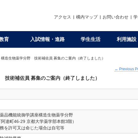
アクセス
構内マップ
お問い合わせ
学
教育
入試情報・進路
学生生活
利用施設
理念・３つのポリシー（アド
研究紹介
大学院教育
メッセージ・進路状況
生活支援
各種申請
DEI推進委員会
 構造生物薬学分野 技術補佐員 募集のご案内（終了しました）
←
Previous P
織構成
の教育
試
覧
析センター
価
会員情報変更
薬学部AP
京大先生シアター（薬学部教員）
専攻の特徴
薬学部・薬学研究科ガイドブック
学生相談について
証明書等の発行
DEIの理念
 技術補佐員 募集のご案内（終了しました）
育拠点とセンター
国家試験
期課程編入学
アラボ
への意見聴取
イベント開催
薬学研究科AP
定年退職教員最終講義
国際交流協定
学部在学生からのメッセージ
学生生活サポート情報
海外渡航届の申請
DE&I FD講習会
程（4年制）
京大薬友会支部
理念・人材育成の目的
卒業生からのメッセージ
沢井奨学金
お問い合わせ
る質問・入試関連資料
進路情報（学部・大学院）
コロナウィルスへの対応について
薬品機能統御学講座構造生物薬学分野
阿達町46-29 京都大学薬学部本館3階）
務を許可又は命じた場合は自宅等