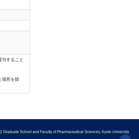
貸与すること
た場所を除
2 Graduate School and Faculty of Pharmaceutical Sciences, Kyoto University