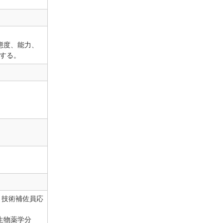
態度、能力、
する。
 技術補佐員応
造生物薬学分