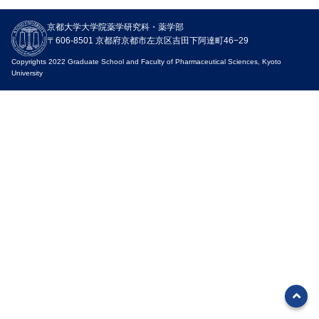
ニュース
京都大学大学院薬学研究科・薬学部
入試関連情報
〒606-8501 京都府京都市左京区吉田下阿達町46−29
イベント
Copyrights 2022 Graduate School and Faculty of Pharmaceutical Sciences, Kyoto
University
お知らせ
教職員募集
SNS