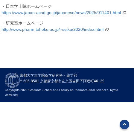
・日本学士院ホームページ
https://www.japan-acad.go.jp/japanese/news/2025/011401.html
・研究室ホームページ
http://www.pharm.tohoku.ac.jp/~seika/2020/index.html
ニュース
京都大学大学院薬学研究科・薬学部
入試関連情報
〒606-8501 京都府京都市左京区吉田下阿達町46−29
イベント
Copyrights 2022 Graduate School and Faculty of Pharmaceutical Sciences, Kyoto
University
お知らせ
教職員募集
SNS