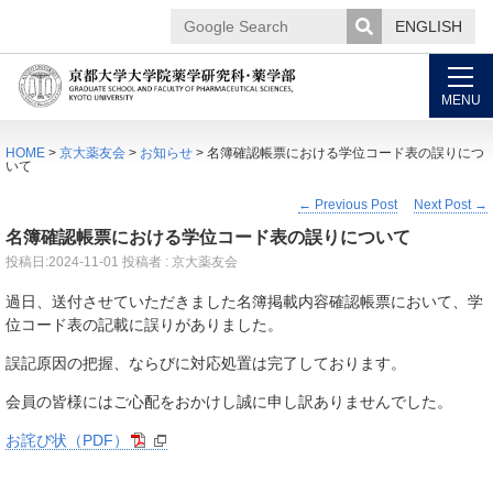
ENGLISH
Google
Search
MENU
HOME
>
京大薬友会
>
お知らせ
> 名簿確認帳票における学位コード表の誤りにつ
いて
←
Previous Post
Next Post
→
名簿確認帳票における学位コード表の誤りについて
投稿日:
2024-11-01
投稿者 : 京大薬友会
過日、送付させていただきました名簿掲載内容確認帳票において、学
位コード表の記載に誤りがありました。
誤記原因の把握、ならびに対応処置は完了しております。
会員の皆様にはご心配をおかけし誠に申し訳ありませんでした。
お詫び状（PDF）