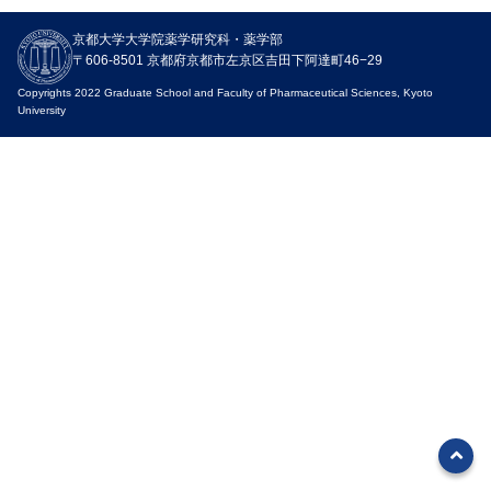
ニュース
京都大学大学院薬学研究科・薬学部
入試関連情報
〒606-8501 京都府京都市左京区吉田下阿達町46−29
イベント
Copyrights 2022 Graduate School and Faculty of Pharmaceutical Sciences, Kyoto
University
お知らせ
教職員募集
SNS