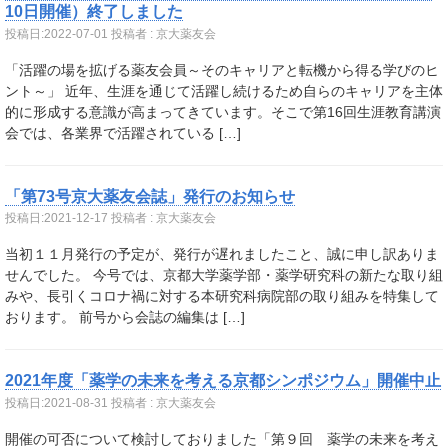
10日開催）終了しました
投稿日:
2022-07-01
投稿者 : 京大薬友会
「活躍の場を拡げる薬友会員～そのキャリアと転機から得る学びのヒ
ント～」 近年、生涯を通じて活躍し続けるため自らのキャリアを主体
的に形成する意識が高まってきています。そこで第16回生涯教育講演
会では、各業界で活躍されている […]
「第73号京大薬友会誌」発行のお知らせ
投稿日:
2021-12-17
投稿者 : 京大薬友会
当初１１月発行の予定が、発行が遅れましたこと、誠に申し訳ありま
せんでした。 今号では、京都大学薬学部・薬学研究科の新たな取り組
みや、長引くコロナ禍に対する本研究科病院部の取り組みを特集して
おります。 前号から会誌の編集は […]
2021年度「薬学の未来を考える京都シンポジウム」開催中止
投稿日:
2021-08-31
投稿者 : 京大薬友会
開催の可否について検討しておりました「第９回 薬学の未来を考え