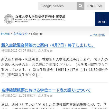
ENGLISH
Google
Search
MENU
HOME
>
京大薬友会
> お知らせ
←
古い投稿
新入生歓迎会開催のご案内（4月7日）終了しました。
投稿日:
2025-03-07
投稿者 : 京大薬友会
新入生と担任・相談教員、在校生との交流の場を設けます。 皆さんの
お誘いあわせの上、お気軽にご参加ください。 （入学者用資料でもご
案内しています。） 新入生歓迎会 【日時】4月7日（月）16:30開始予
定（学部新入生ガイダ […]
名簿確認帳票における学位コード表の誤りについて
投稿日:
2024-11-01
投稿者 : 京大薬友会
過日、送付させていただきました名簿掲載内容確認帳票において、学